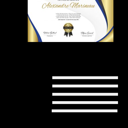
AVERAGE RATING
5 Star
0
4 Star
0
3 Star
0
2 Star
0
1 Star
0