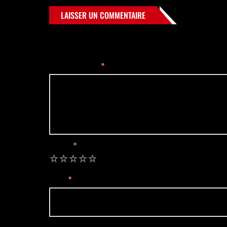
LAISSER UN COMMENTAIRE
Votre adresse e-mail ne sera pas publiée.
Les champs 
Commentaire
*
Rating
*
1
2
3
4
5
Nom
*